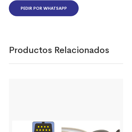
DESCARTABLE
PEDIR POR WHATSAPP
REF
#570SD/
#571SD/
#572SD/
#573SD
quantity
Productos Relacionados