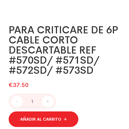
PARA CRITICARE DE 6P
CABLE CORTO
DESCARTABLE REF
#570SD/ #571SD/
#572SD/ #573SD
€
37.50
PARA
-
+
CRITICARE
DE
6P
AÑADIR AL CARRITO
CABLE
CORTO