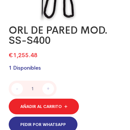
ORL DE PARED MOD.
SS-S400
€
1,255.48
1 Disponibles
ORL
-
+
DE
PARED
MOD.
AÑADIR AL CARRITO
SS-
S400
quantity
PEDIR POR WHATSAPP